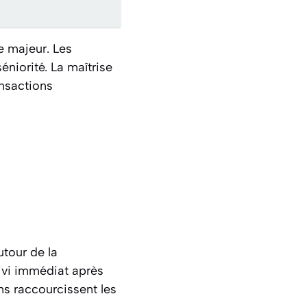
e majeur. Les
éniorité. La maîtrise
ansactions
utour de la
uivi immédiat après
ns raccourcissent les