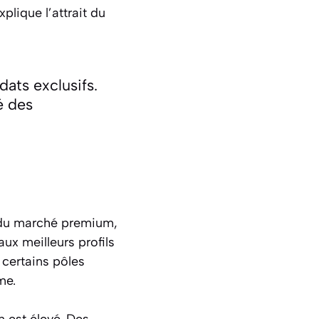
plique l’attrait du
ats exclusifs.
é des
r du marché premium,
ux meilleurs profils
t certains pôles
me.