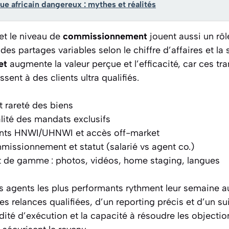
e africain dangereux : mythes et réalités
 et le niveau de
commissionnement
jouent aussi un rôl
es partages variables selon le chiffre d’affaires et la s
et
augmente la valeur perçue et l’efficacité, car ces tr
ssent à des clients ultra qualifiés.
t rareté des biens
ité des mandats exclusifs
ents HNWI/UHNWI et accès off-market
issionnement et statut (salarié vs agent co.)
t de gamme : photos, vidéos, home staging, langues
s agents les plus performants rythment leur semaine a
es relances qualifiées, d’un reporting précis et d’un s
idité d’exécution et la capacité à résoudre les objectio