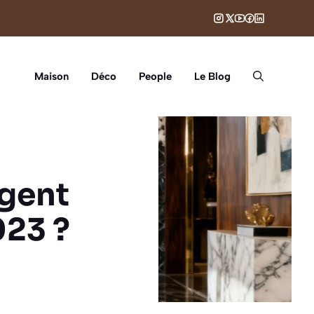
Maison
Déco
People
Le Blog
agent
023 ?