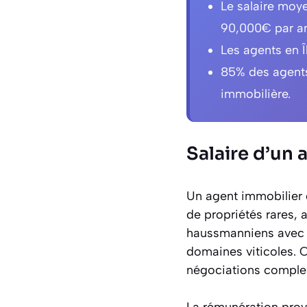
Le salaire moy
90,000€ par an
Les agents en 
85% des agents
immobilière.
Salaire d’un 
Un agent immobilier d
de propriétés rares,
haussmanniens avec ter
domaines viticoles. C
négociations complex
La rémunération provi