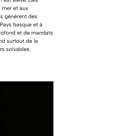
n est élevé. Des
s mer et aux
es génèrent des
Pays basque et à
 profond et de mandats
nd surtout de la
rs solvables.