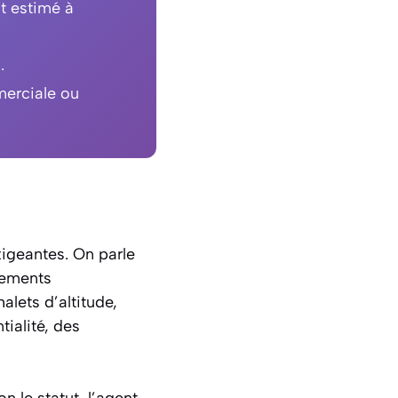
t estimé à
.
merciale ou
xigeantes. On parle
tements
alets d’altitude,
ialité, des
 le statut, l’agent