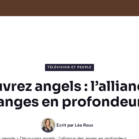
TÉLÉVISION ET PEOPLE
rez angels : l’allia
anges en profondeu
Ecrit par
Léa Roux
t people
>
Découvrez angels : l’alliance des anges en profondeur