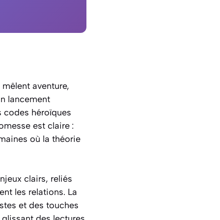
i mêlent aventure,
 un lancement
es codes héroïques
messe est claire :
aines où la théorie
eux clairs, reliés
nt les relations. La
stes et des touches
 glissant des lectures