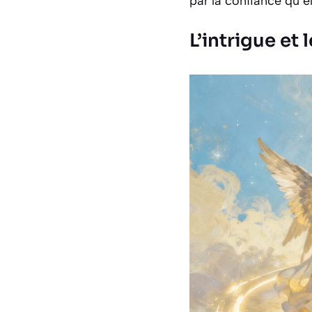
par la confiance qu’e
L’intrigue et