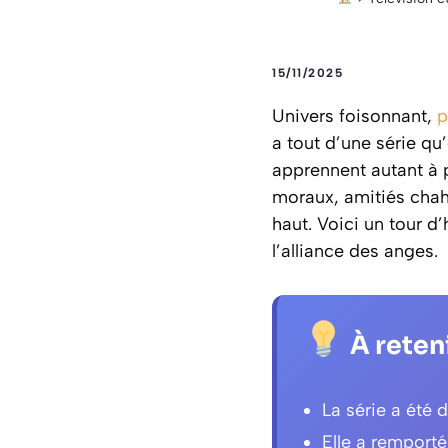
15/11/2025
Univers foisonnant,
p
a tout d’une série qu
apprennent autant à 
moraux, amitiés chah
haut. Voici un tour 
l’alliance des anges.
À reten
La série a été 
Elle a remporté