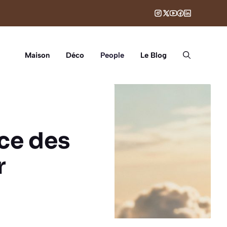
Maison
Déco
People
Le Blog
nce des
r