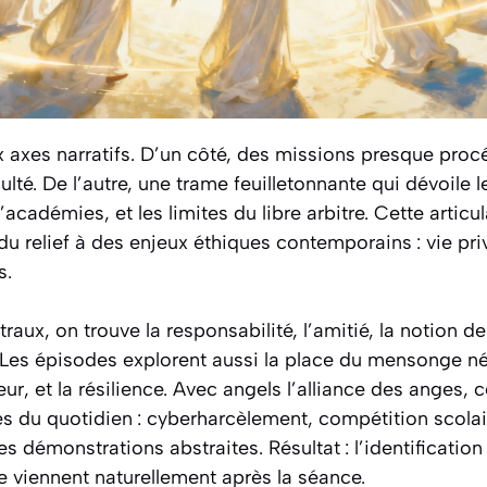
x axes narratifs. D’un côté, des missions presque proc
ulté. De l’autre, une trame feuilletonnante qui dévoile
d’académies, et les limites du libre arbitre. Cette articul
 relief à des enjeux éthiques contemporains : vie priv
s.
aux, on trouve la responsabilité, l’amitié, la notion de 
. Les épisodes explorent aussi la place du mensonge né
eur, et la résilience. Avec angels l’alliance des anges, 
es du quotidien : cyberharcèlement, compétition scola
 démonstrations abstraites. Résultat : l’identification 
e viennent naturellement après la séance.