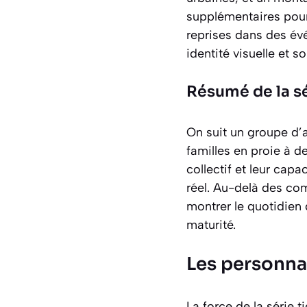
supplémentaires pour l
reprises dans des év
identité visuelle et so
Résumé de la s
On suit un groupe d’
familles en proie à d
collectif et leur cap
réel. Au-delà des com
montrer le quotidien 
maturité.
Les personna
La force de la série 