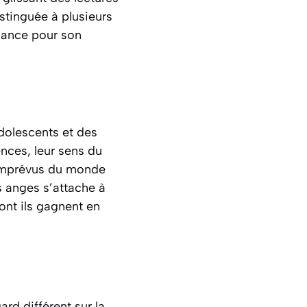
istinguée à plusieurs
sance pour son
dolescents et des
ences, leur sens du
et imprévus du monde
s anges s’attache à
ont ils gagnent en
rd différent sur la