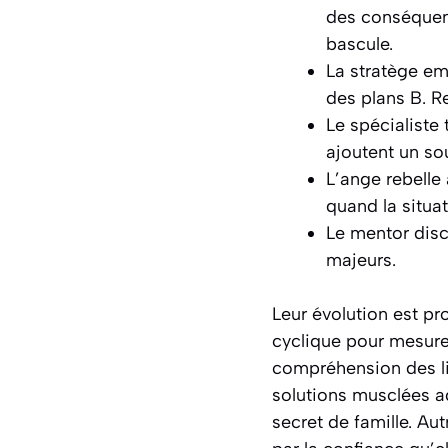
des conséquenc
bascule.
La stratège emp
des plans B. R
Le spécialiste 
ajoutent un so
L’ange rebelle 
quand la situa
Le mentor discr
majeurs.
Leur évolution est p
cyclique pour mesurer
compréhension des lim
solutions musclées ad
secret de famille. Aut