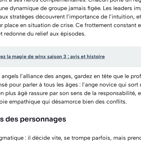
 une dynamique de groupe jamais figée. Les leaders im
aux stratèges découvrent l’importance de l’intuition, 
r place en situation de crise. Ce frottement constant en
et redonne du relief aux épisodes.
z la magie de winx saison 3 : avis et histoire
angels l’alliance des anges, gardez en tête que le pro
sé pour parler à tous les âges : l’ange novice qui sort
en plus âgé rassure par son sens de la responsabilité, e
oie empathique qui désamorce bien des conflits.
es des personnages
matique : il décide vite, se trompe parfois, mais prend