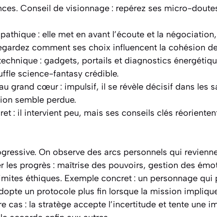
es. Conseil de visionnage : repérez ses micro-doutes
athique : elle met en avant l’écoute et la négociation,
egardez comment ses choix influencent la cohésion de 
technique : gadgets, portails et diagnostics énergétiqu
uffle science-fantasy crédible.
au grand cœur : impulsif, il se révèle décisif dans les 
tion semble perdue.
et : il intervient peu, mais ses conseils clés réorientent
rogressive. On observe des arcs personnels qui revienn
 les progrès : maîtrise des pouvoirs, gestion des émo
ites éthiques. Exemple concret : un personnage qui pr
opte un protocole plus fin lorsque la mission impliqu
re cas : la stratège accepte l’incertitude et tente une 