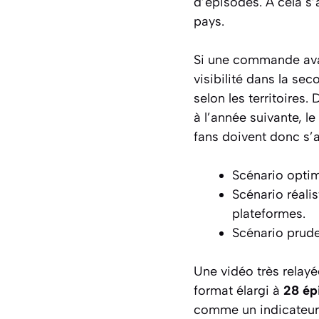
d’épisodes. À cela s’
pays.
Si une commande avai
visibilité dans la se
selon les territoires.
à l’année suivante, l
fans doivent donc s’a
Scénario optim
Scénario réali
plateformes.
Scénario prude
Une vidéo très relay
format élargi à
28 ép
comme un indicateur d