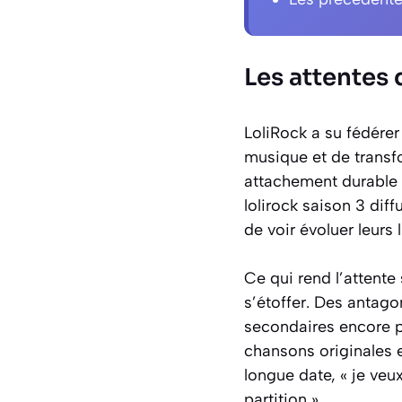
Les attentes 
LoliRock a su fédére
musique et de transfo
attachement durable a
lolirock saison 3 diff
de voir évoluer leurs 
Ce qui rend l’attente 
s’étoffer. Des antag
secondaires encore p
chansons originales e
longue date, « je veu
partition ».