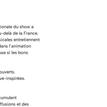
ationale du show a
u-delà de la France.
sicales entretiennent
dans l’animation
use si les bons
ouverts.
ve-inspirées.
 cumulent
ffusions et des