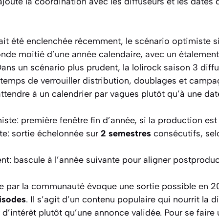
ajoute la coordination avec les diffuseurs et les dates 
t été enclenchée récemment, le scénario optimiste si
conde moitié d’une année calendaire, avec un étalement
 Dans un scénario plus prudent, la lolirock saison 3 diff
e temps de verrouiller distribution, doublages et camp
ttendre à un calendrier par vagues plutôt qu’à une da
iste: première fenêtre fin d’année, si la production es
ste: sortie échelonnée sur
2 semestres
consécutifs, sel
nt: bascule à l’année suivante pour aligner postproduct
ée par la communauté évoque une sortie possible en 
isodes
. Il s’agit d’un contenu populaire qui nourrit la 
’intérêt plutôt qu’une annonce validée. Pour se faire u