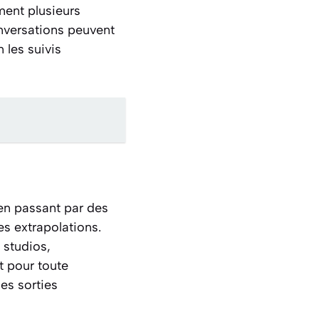
ment plusieurs
onversations peuvent
 les suivis
en passant par des
es extrapolations.
 studios,
t pour toute
les sorties