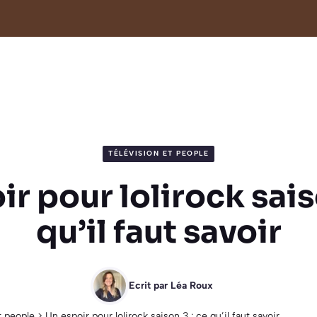
TÉLÉVISION ET PEOPLE
r pour lolirock sais
qu’il faut savoir
Ecrit par
Léa Roux
t people
>
Un espoir pour lolirock saison 3 : ce qu’il faut savoir