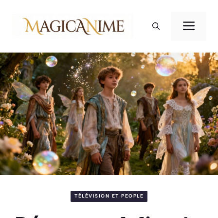
Aller
au
Men
contenu
TÉLÉVISION ET PEOPLE