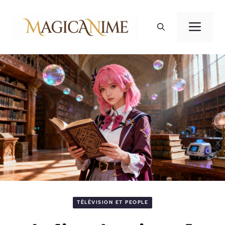
Aller
au
Men
contenu
TÉLÉVISION ET PEOPLE