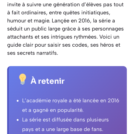
invite à suivre une génération d’élèves pas tout
à fait ordinaires, entre quêtes initiatiques,
humour et magie. Lançée en 2016, la série a
séduit un public large grâce à ses personnages
attachants et ses intrigues rythmées. Voici un
guide clair pour saisir ses codes, ses héros et
ses secrets narratifs.
À retenir
L’académie royale a été lancée en 2016
et a gagné en popularité.
La série est diffusée dans plusieurs
pays et a une large base de fans.